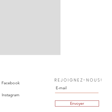
Chanel Blouse en soie Depar
REJOIGNEZ-NOUS!
Prix
850,00 €
Facebook
Instagram
Envoyer