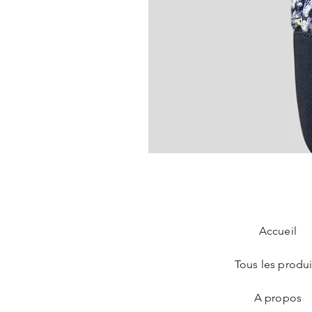
Chanel Slingback en tweed bleu
Prix
890,00 €
Accueil
Tous les produi
A propos