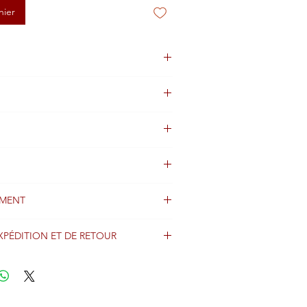
nier
MENT
gine non disponible
XPÉDITION ET DE RETOUR
énéralement expédiés dans les 2 jours
ption du paiement et sont expédiés dans
via Colissimo avec informations de suivi.
er nos conditions d'expédition et de