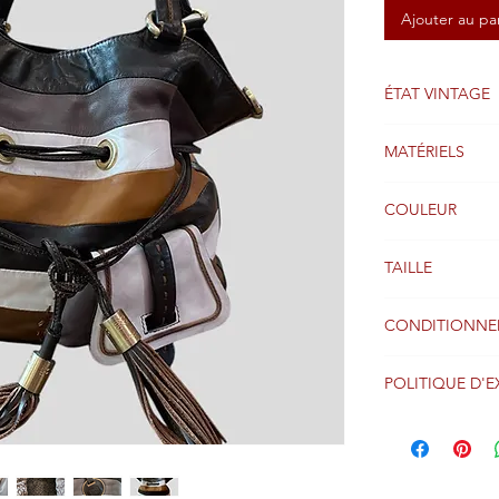
Ajouter au pa
ÉTAT VINTAGE
Bien
MATÉRIELS
Cuir
COULEUR
Brun
TAILLE
CONDITIONNE
Emballage d'ori
POLITIQUE D'E
Les colis sont g
suivant la réce
le monde entier 
Veuillez consult