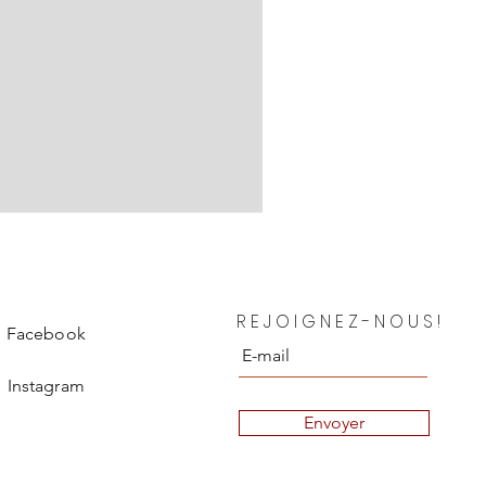
Chanel Blouse en soie Depar
REJOIGNEZ-NOUS!
Prix
850,00 €
Facebook
Instagram
Envoyer