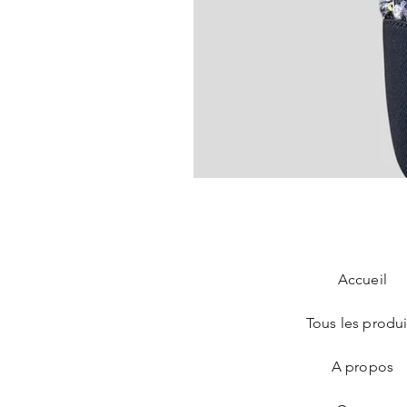
Chanel Slingback en tweed bleu
Prix
890,00 €
Accueil
Tous les produi
A propos