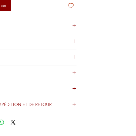
nier
uge
cm
gine non disponible
XPÉDITION ET DE RETOUR
énéralement expédiés sous 2 jours après
iement et sont expédiés dans le monde
imo avec informations de suivi.
r nos frais d'expédition et de livraison.