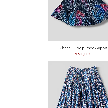
Aperçu rapide
Chanel Jupe plissée Airport
Prix
1 600,00 €