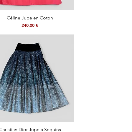
Aperçu rapide
Céline Jupe en Coton
Prix
240,00 €
Aperçu rapide
Christian Dior Jupe à Sequins