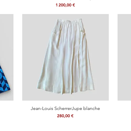
Prix
1 200,00 €
Aperçu rapide
Jean-Louis ScherrerJupe blanche
Prix
280,00 €