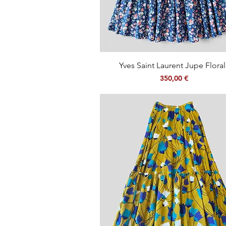
Aperçu rapide
Yves Saint Laurent Jupe Flora
Prix
350,00 €