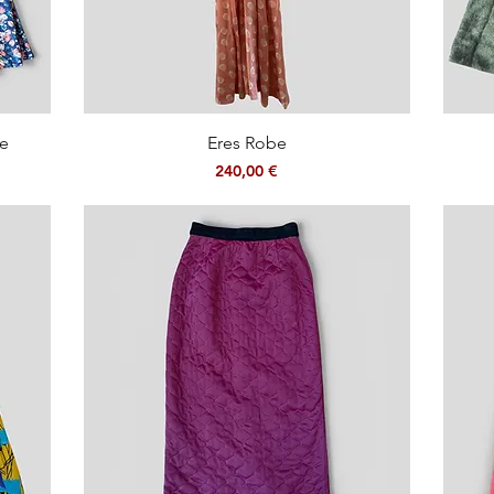
Aperçu rapide
le
Eres Robe
Prix
240,00 €