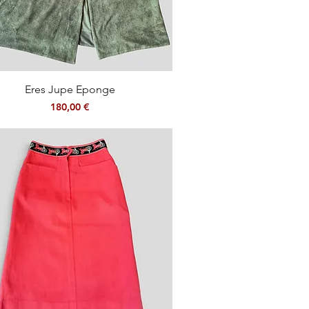
Aperçu rapide
Eres Jupe Eponge
Prix
180,00 €