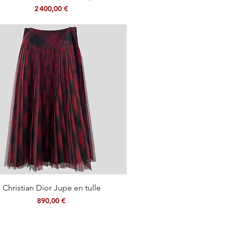
Prix
2 400,00 €
Aperçu rapide
Christian Dior Jupe en tulle
Prix
890,00 €