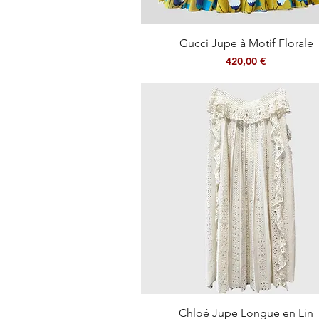
Aperçu rapide
Gucci Jupe à Motif Florale
Prix
420,00 €
Aperçu rapide
Chloé Jupe Longue en Lin