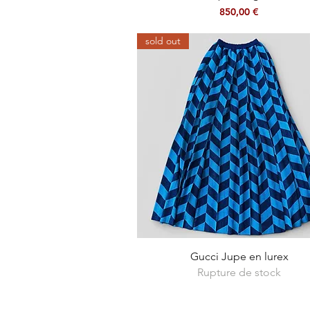
Prix
850,00 €
sold out
Aperçu rapide
Gucci Jupe en lurex
Rupture de stock