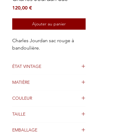
Prix
120,00 €
Ajouter au panier
Charles Jourdan sac rouge à
bandoulière.
ÉTAT VINTAGE
Bon état
MATIÈRE
Daim
COULEUR
Rouge
TAILLE
26 x 15 cm
EMBALLAGE