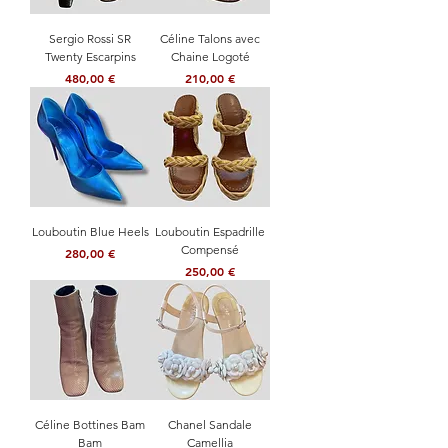
Sergio Rossi SR
Céline Talons avec
Twenty Escarpins
Chaine Logoté
Prix
Prix
480,00 €
210,00 €
Louboutin Blue Heels
Louboutin Espadrille
Compensé
Prix
280,00 €
Prix
250,00 €
Céline Bottines Bam
Chanel Sandale
Bam
Camellia