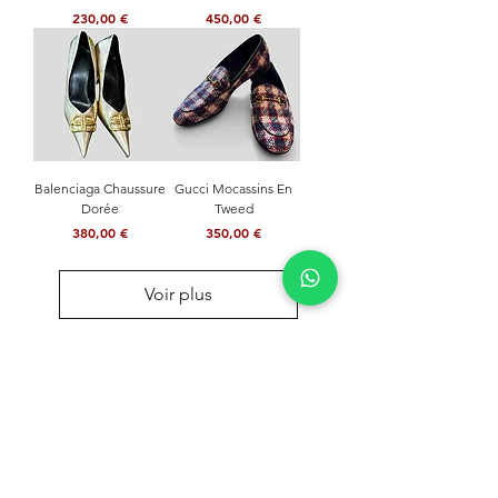
Prix
Prix
230,00 €
450,00 €
Balenciaga Chaussure
Gucci Mocassins En
Dorée
Tweed
Prix
Prix
380,00 €
350,00 €
Voir plus
NE MANQUEZ JAMAIS RIEN
Rejoignez notre communauté et restez informé de
nos dernières actualités
Envoyer