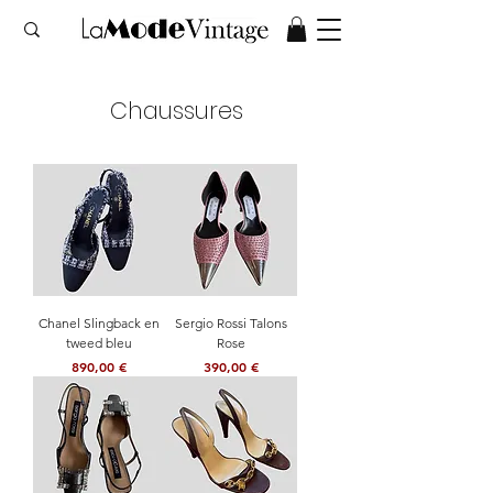
Chaussures
Chanel Slingback en
Sergio Rossi Talons
tweed bleu
Rose
Prix
Prix
890,00 €
390,00 €