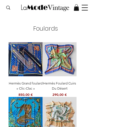
Foulards
Hermès Grand foulard
Hermès Foulard Cuirs
« Clic-Clac »
Du Désert
Prix
Prix
850,00 €
290,00 €