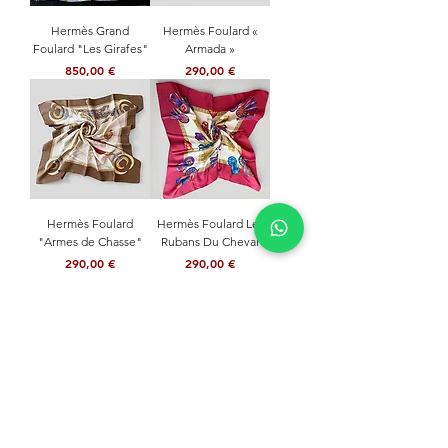
Hermès Grand
Hermès Foulard «
Foulard "Les Girafes"
Armada »
Prix
Prix
850,00 €
290,00 €
Hermès Foulard
Hermès Foulard Les
"Armes de Chasse"
Rubans Du Cheval
Prix
Prix
290,00 €
290,00 €
NE MANQUEZ JAMAIS RIEN
Rejoignez notre communauté et restez informé de
nos dernières actualités
Envoyer