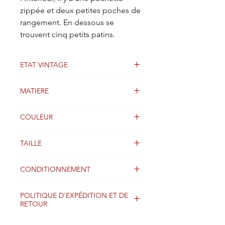
zippée et deux petites poches de
rangement. En dessous se
trouvent cinq petits patins.
ETAT VINTAGE
Bon état
MATIERE
Cuir
COULEUR
Rouge / Blanc / Noir
TAILLE
Largeur : 35 cm
CONDITIONNEMENT
Emballage d'origine non disponible
Longueur : 26 cm
POLITIQUE D'EXPÉDITION ET DE
RETOUR
Les colis sont généralement expédiés