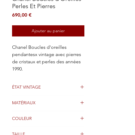
Perles Et Pierres
Prix
690,00 €
Ajouter au panier
Chanel Boucles d'oreilles
pendantesx vintage avec pierres
de cristaux et perles des années
1990.
ÉTAT VINTAGE
Bonne condition
MATÉRIAUX
Cristaux Gripoix, perles et argent
COULEUR
Rouge, blanc, jaune et argent
TAILLE