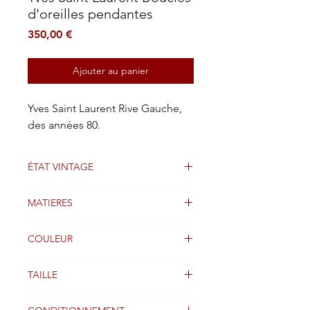
d'oreilles pendantes
Prix
350,00 €
Ajouter au panier
Yves Saint Laurent Rive Gauche,
des années 80.
ÉTAT VINTAGE
Bon état
MATIERES
Cuivre brossé, pierre véritable, résine
COULEUR
Orange
TAILLE
10cm