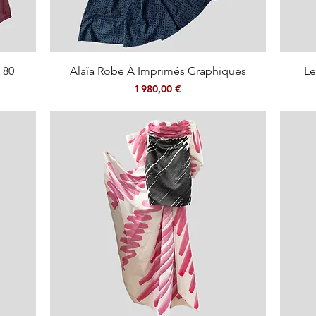
Aperçu rapide
 80
Alaïa Robe À Imprimés Graphiques
Le
Prix
1 980,00 €