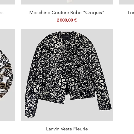
Aperçu rapide
es
Moschino Couture Robe "Croquis"
Lo
Prix
2 000,00 €
Aperçu rapide
Lanvin Veste Fleurie