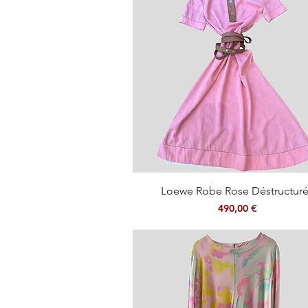
Aperçu rapide
Loewe Robe Rose Déstructur
Prix
490,00 €