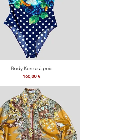
Aperçu rapide
Body Kenzo à pois
Prix
160,00 €