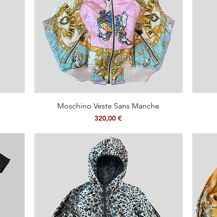
Aperçu rapide
Moschino Veste Sans Manche
Prix
320,00 €