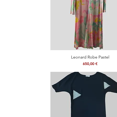
Aperçu rapide
Leonard Robe Pastel
Prix
650,00 €