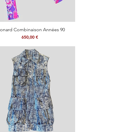
Aperçu rapide
onard Combinaison Années 90
Prix
650,00 €