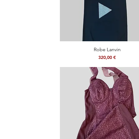
Aperçu rapide
Robe Lanvin
Prix
320,00 €