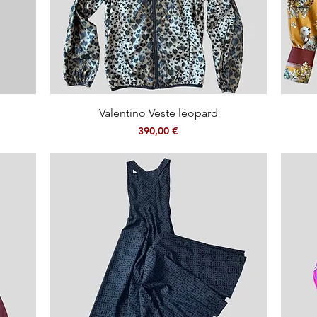
Aperçu rapide
Valentino Veste léopard
Prix
390,00 €