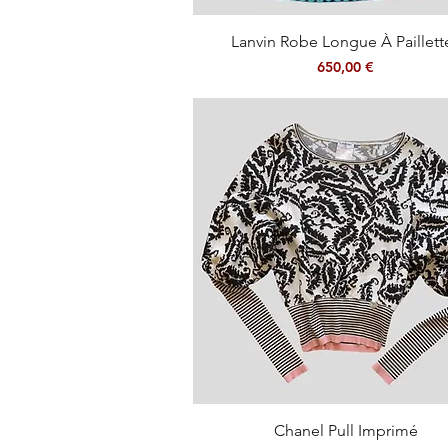
Aperçu rapide
Lanvin Robe Longue À Paillett
Prix
650,00 €
Aperçu rapide
Chanel Pull Imprimé