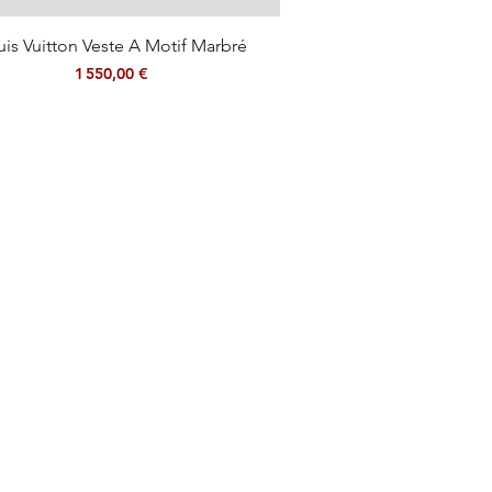
Aperçu rapide
uis Vuitton Veste A Motif Marbré
Prix
1 550,00 €