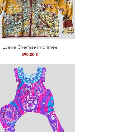
Aperçu rapide
Loewe Chemise imprimée
Prix
590,00 €