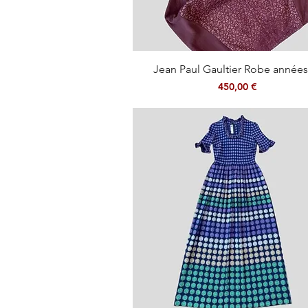
Aperçu rapide
Jean Paul Gaultier Robe années
Prix
450,00 €