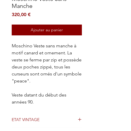
Manche
Prix
320,00 €
Ajouter au panier
Moschino Veste sans manche à
motif canard et ornement. La
veste se ferme par zip et possède
deux poches zippé, tous les
curseurs sont ornés d'un symbole
"peace".
Veste datant du début des
années 90.
ETAT VINTAGE
Bon état