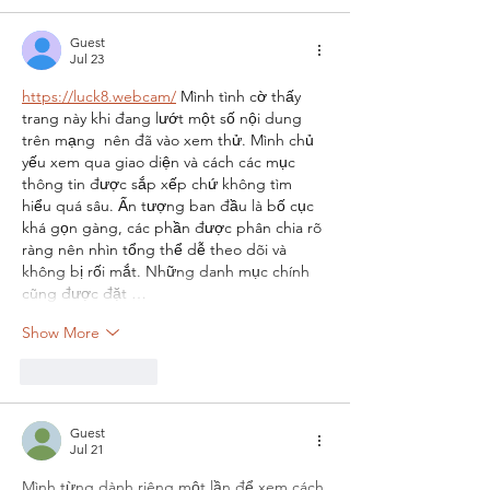
Guest
Jul 23
https://luck8.webcam/
 Mình tình cờ thấy 
trang này khi đang lướt một số nội dung 
trên mạng  nên đã vào xem thử. Mình chủ 
yếu xem qua giao diện và cách các mục 
thông tin được sắp xếp chứ không tìm 
hiểu quá sâu. Ấn tượng ban đầu là bố cục 
khá gọn gàng, các phần được phân chia rõ 
ràng nên nhìn tổng thể dễ theo dõi và 
không bị rối mắt. Những danh mục chính 
cũng được đặt …
Show More
Like
Reply
Guest
Jul 21
Mình từng dành riêng một lần để xem cách 