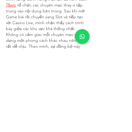
78win
 tổ chức các chuyên mục thay vì tập 
trung vào nội dung bên trong. Sau khi mở 
Game bài rồi chuyển sang Slot và tiếp tục 
với Casino Live, mình nhận thấy cách trình 
bày giữa các khu vực khá thống nhất. 
Không có cảm giác mỗi chuyên mục sử 
dụng một phong cách khác nhau nên nhìn 
rất dễ chịu. Theo mình, sự đồng bộ này 
giúp người dùng nhanh…
Show More
Like
Reply
Guest
Jul 11
trong quá trình tìm hiểu 
motchill
 , mình 
nhận thấy đây là một nền tảng xem phim 
trực tuyến được xây dựng theo hướng thư 
viện nội dung giải trí tổng hợp, tập trung 