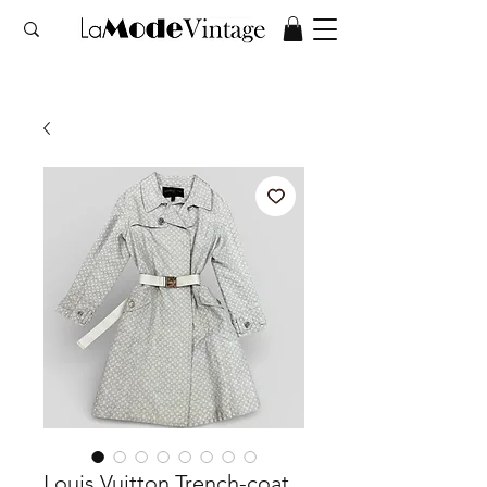
Louis Vuitton Trench-coat