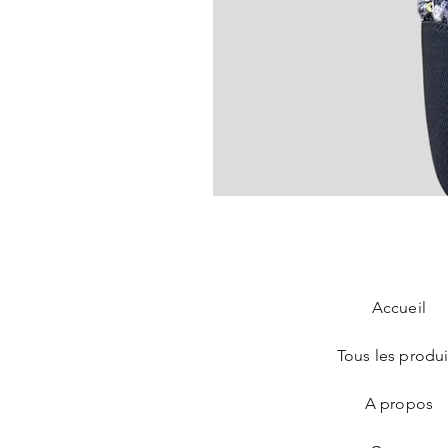
Chanel Slingback en tweed bleu
Prix
890,00 €
Accueil
Tous les produi
A propos