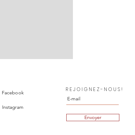
Chanel Blouse en soie Depar
REJOIGNEZ-NOUS!
Prix
850,00 €
Facebook
Instagram
Envoyer