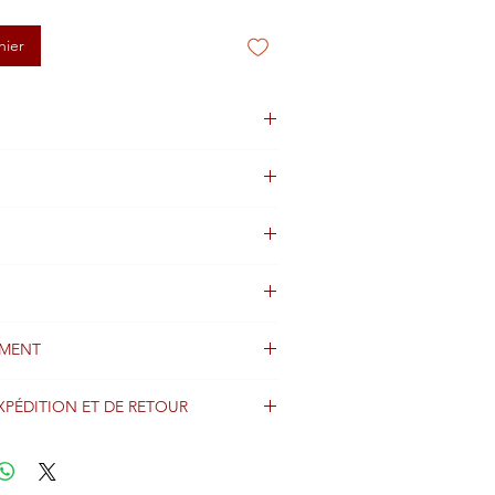
nier
MENT
gine non disponible
XPÉDITION ET DE RETOUR
énéralement expédiés dans les 2 jours
ption du paiement et sont acheminés
ntier via Colissimo avec un numéro de