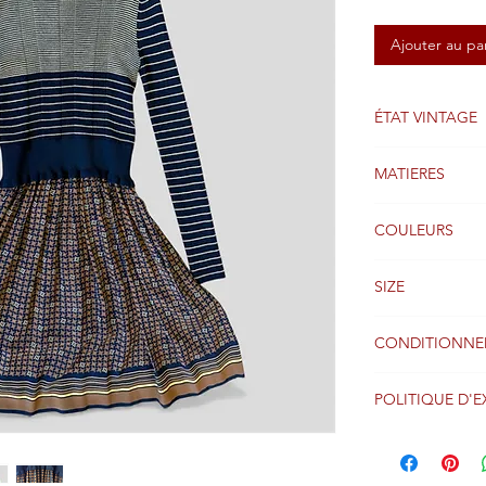
Ajouter au pa
ÉTAT VINTAGE
Très bien
MATIERES
Soie/Laine
COULEURS
Brun et noir
SIZE
36 FR
CONDITIONNE
Emballage d'ori
POLITIQUE D'E
Les colis sont g
suivant la réce
dans le monde e