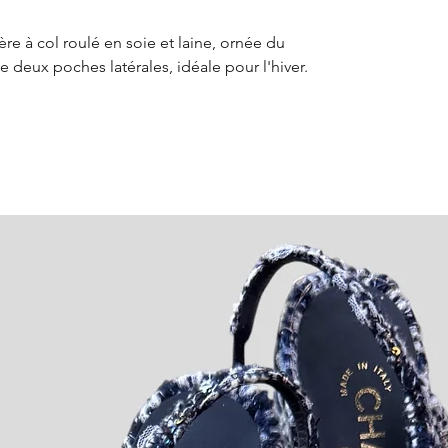
suivi.
Veuillez consult
re à col roulé en soie et laine, ornée du
retour pour obt
e deux poches latérales, idéale pour l'hiver.
concernant les o