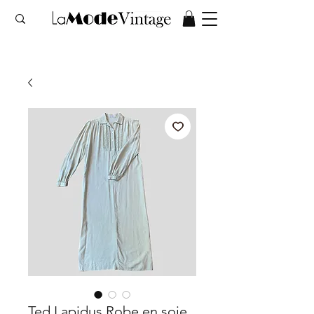
Ted Lapidus Robe en soie