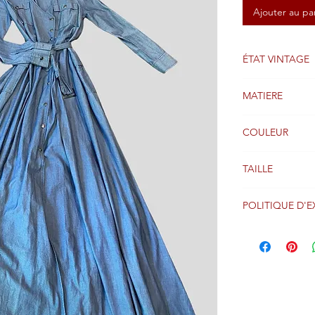
Ajouter au pa
ÉTAT VINTAGE
Bon
MATIERE
coton
COULEUR
Bleu
TAILLE
one size
POLITIQUE D'E
Les colis sont g
réception du pa
entier via Coliss
Veuillez consult
retour pour obt
les options et le