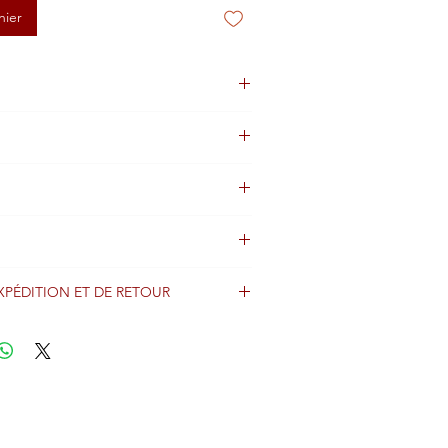
nier
XPÉDITION ET DE RETOUR
énéralement expédiés sous 2 jours après
iement et sont expédiés dans le monde
imo avec les informations de suivi.
er nos conditions d'expédition et de
enir des détails importants concernant
s frais d'expédition.