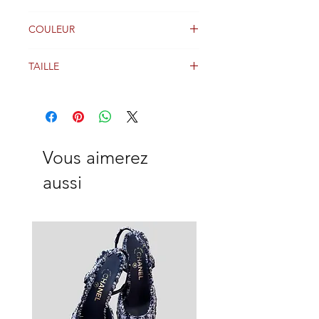
Bon Etat
COULEUR
BLANC, AVEC MOTIF ROUGE ET
TAILLE
MARRON
36FR
Vous aimerez
aussi