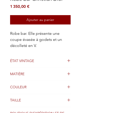
Prix
1 350,00 €
Ajouter au panier
Robe bar. Elle présente une
coupe évasée à godets et un
décolleté en V.
ÉTAT VINTAGE
Bien
MATIÈRE
LAINE
COULEUR
ROSE POUDRÉ
TAILLE
38FR