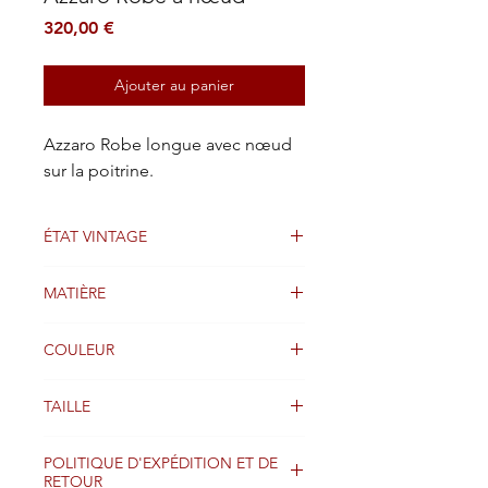
Prix
320,00 €
Ajouter au panier
Azzaro Robe longue avec nœud
sur la poitrine.
ÉTAT VINTAGE
TRES BON ETAT
MATIÈRE
LAINE
COULEUR
BEIGE
TAILLE
38FR
POLITIQUE D'EXPÉDITION ET DE
RETOUR