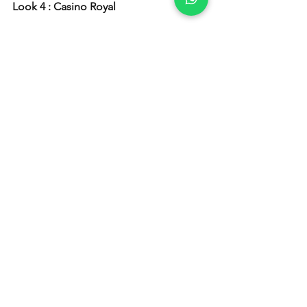
Look 4 : Casino Royal
Lanvin, robe longue dorée et une fente 
sur le côté gauche, avec doublure en 
soie.
Yves Saint Laurent, boucle d'oreille 
pétales.
Hermès, bracelet collier de chien détail 
dorée en python vert forêt.
Chanel, sling backs bi-color crème et 
noire.