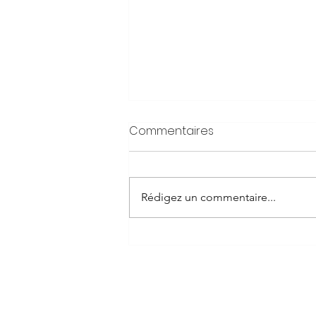
Commentaires
Rédigez un commentaire...
Les pièces indispensables
de l'été 2026 : notre
sélection vintage