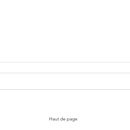
Rendez-vous au Festival
Les 
de Cannes
port
nouv
Haut de page