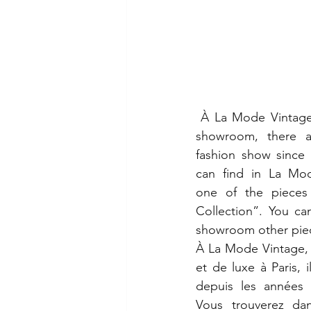
 À La Mode Vintage, our vintage and luxury 
showroom, there a
fashion show since 
can find in La Mod
one of the pieces o
Collection”. You can
showroom other piec
À La Mode Vintage, 
et de luxe à Paris, 
depuis les années 1
Vous trouverez da