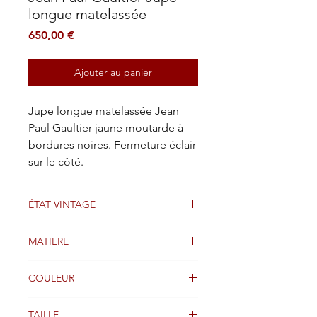
longue matelassée
Prix
650,00 €
Ajouter au panier
Jupe longue matelassée Jean
Paul Gaultier jaune moutarde à
bordures noires. Fermeture éclair
sur le côté.
ÉTAT VINTAGE
Bien
MATIERE
Coton
COULEUR
Orange
TAILLE