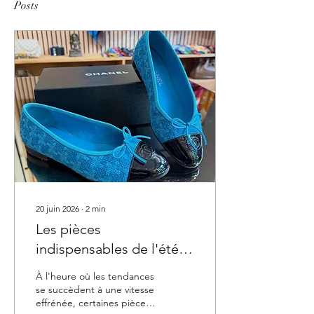
Posts
20 juin 2026
∙
2
min
Les pièces
indispensables de l'été
2026 : notre sélection
À l'heure où les tendances
vintage
se succèdent à une vitesse
effrénée, certaines pièces