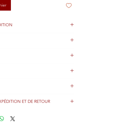
nier
ITION
gine non disponible
XPÉDITION ET DE RETOUR
énéralement expédiés sous 2 jours après
iement et sont expédiés dans le monde
imo avec des informations de suivi.
er nos conditions d'expédition et de