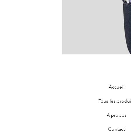
Chanel Slingback en tweed bleu
Prix
890,00 €
Accueil
Tous les produi
A propos
Contact