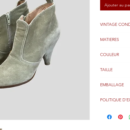
Ajouter au pa
VINTAGE COND
Très bon
MATIERES
Velours et cuir
COULEUR
Dentelle dorée
TAILLE
37 FR
EMBALLAGE
Emballage d'ori
POLITIQUE D'E
Les colis sont g
réception du pa
entier via Coliss
Veuillez consult