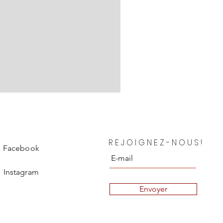
Chanel Blouse en soie Depar
REJOIGNEZ-NOUS!
Prix
850,00 €
Facebook
Instagram
Envoyer