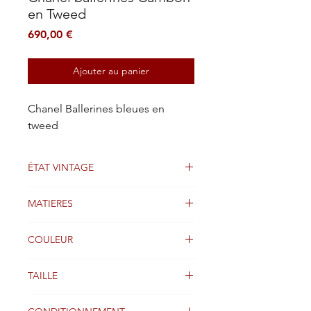
en Tweed
Prix
690,00 €
Ajouter au panier
Chanel Ballerines bleues en
tweed
ÉTAT VINTAGE
Bien
MATIERES
Cuir
COULEUR
Bleu / Noir
TAILLE
38 FR