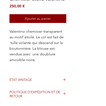
Prix
250,00 €
Ajouter au panier
Valentino chemisier transparent
au motif étoilé. Le col est fait de
tulle volanté qui descend sur la
boutonnière. La blouse est
vendue avec une doublure
amovible noire.
ÉTAT VINTAGE
Bien
POLITIQUE D'EXPÉDITION ET DE
RETOUR
Les colis sont généralement expédiés