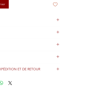
nier
XPÉDITION ET DE RETOUR
énéralement expédiés sous 2 jours après
iement et sont expédiés dans le monde
imo avec les informations de suivi.
er notre expédition et amp; Conditions
es détails importants concernant les
ais d'expédition.