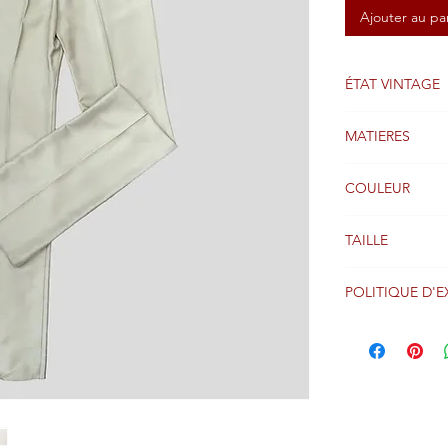
Ajouter au pa
ÉTAT VINTAGE
Bon
MATIERES
Soie
COULEUR
Doré
TAILLE
36FR
POLITIQUE D'E
Les colis sont g
réception du pa
entier via Coliss
Veuillez consult
de retour pour d
options et les fr