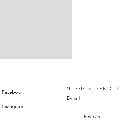
Chanel Blouse en soie Depar
REJOIGNEZ-NOUS!
Prix
850,00 €
Facebook
Instagram
Envoyer