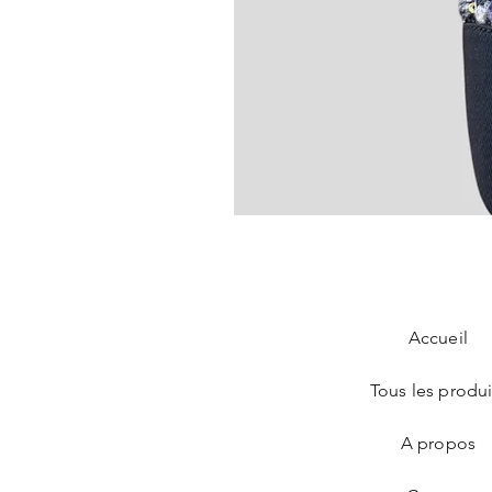
Chanel Slingback en tweed bleu
Prix
890,00 €
Accueil
Tous les produi
A propos