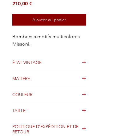
Prix
210,00 €
Ajouter au panier
Bombers à motifs multicolores
Missoni.
ÉTAT VINTAGE
Bon état
MATIERE
Coton
COULEUR
Multicolore
TAILLE
Surdimensionné
POLITIQUE D'EXPÉDITION ET DE
RETOUR