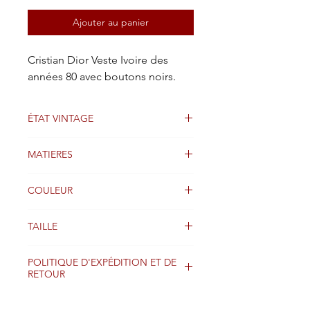
Ajouter au panier
Cristian Dior Veste Ivoire des
années 80 avec boutons noirs.
ÉTAT VINTAGE
Bon
MATIERES
Coton
COULEUR
Ivoire
TAILLE
38
POLITIQUE D'EXPÉDITION ET DE
RETOUR
Les colis sont généralement expédiés