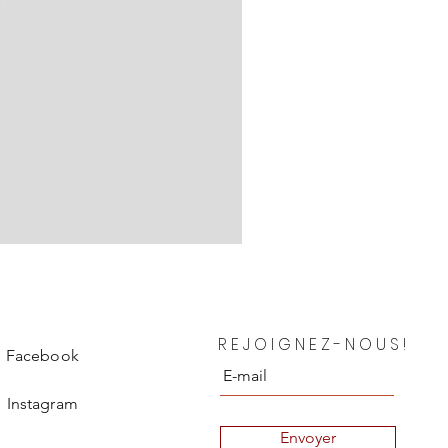
Chanel Blouse en soie Depar
REJOIGNEZ-NOUS!
Prix
850,00 €
Facebook
Instagram
Envoyer