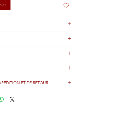
nier
XPÉDITION ET DE RETOUR
énéralement expédiés dans les 2 jours
ption du paiement et sont expédiés dans
via Colissimo avec informations de suivi.
er nos conditions d'expédition et de
enir des détails importants concernant
s frais d'expédition.