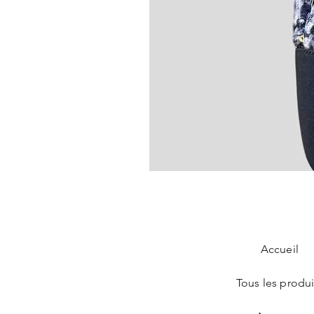
Chanel Slingback en tweed bleu
Prix
890,00 €
Accueil
Tous les produi