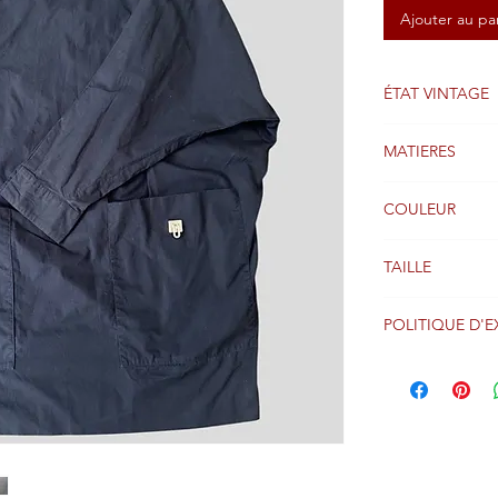
Ajouter au pa
ÉTAT VINTAGE
BIEN
MATIERES
Coton
COULEUR
Noir
TAILLE
44FR
POLITIQUE D'E
Les colis sont g
suivant la réce
le monde entier 
Veuillez consult
retour pour obt
les options et le