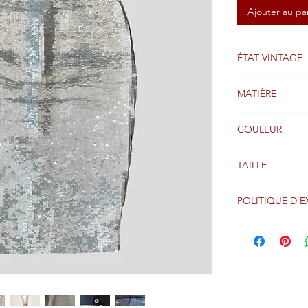
Ajouter au pa
ÉTAT VINTAGE
Bon état
MATIÈRE
Soie
COULEUR
Noir et argent
TAILLE
34/36FR
POLITIQUE D'E
Les colis sont g
réception du pa
entier via Coliss
Veuillez consult
retour pour obt
les options et le