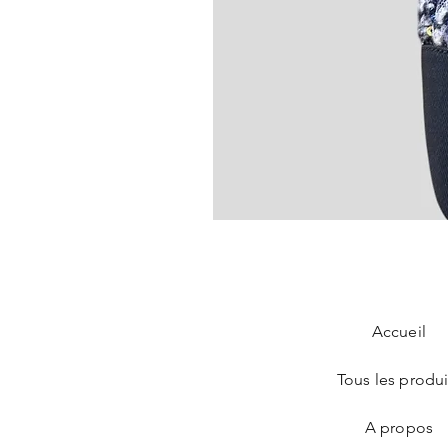
Chanel Slingback en tweed bleu
Prix
890,00 €
Accueil
Tous les produi
A propos