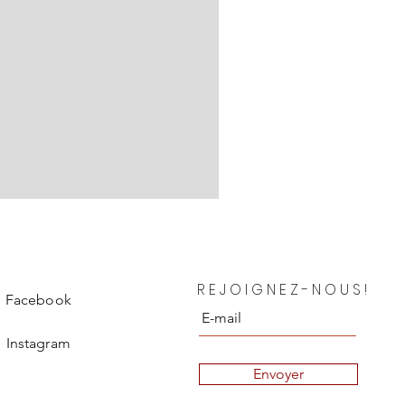
Chanel Blouse en soie Depar
REJOIGNEZ-NOUS!
Prix
850,00 €
Facebook
Instagram
Envoyer