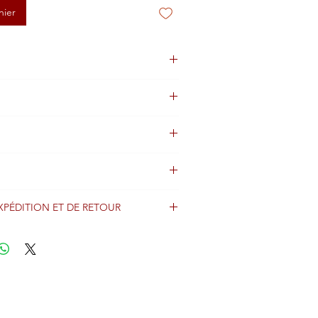
nier
XPÉDITION ET DE RETOUR
énéralement expédiés sous 2 jours après
iement et sont expédiés dans le monde
imo avec les informations de suivi.
er nos conditions d'expédition et de
enir des détails importants concernant
s frais d'expédition.