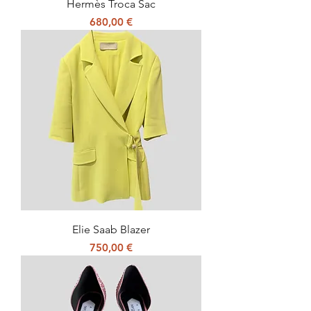
Hermès Troca Sac
Prix
680,00 €
Elie Saab Blazer
Prix
750,00 €