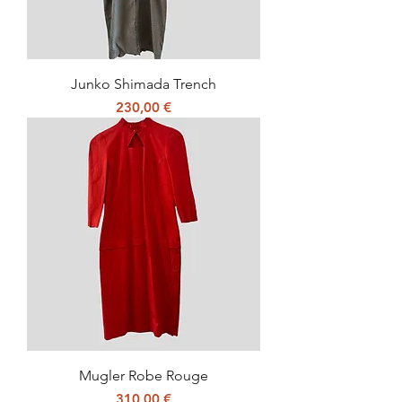
Junko Shimada Trench
Prix
230,00 €
Mugler Robe Rouge
Prix
310,00 €