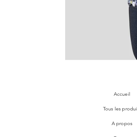
Chanel Slingback en tweed bleu
Prix
890,00 €
Accueil
Tous les produi
A propos