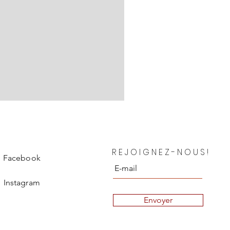
Chanel Blouse en soie Depar
REJOIGNEZ-NOUS!
Prix
850,00 €
Facebook
Instagram
Envoyer