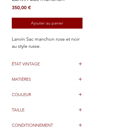
Prix
350,00 €
Ajouter au panier
Lanvin Sac manchon rose et noir
au style russe.
ÉTAT VINTAGE
Bien
MATIÈRES
Toile et velours
COULEUR
Rouge
TAILLE
Longueur : 16,5 cm
CONDITIONNEMENT
Hauteur : 31,5 cm