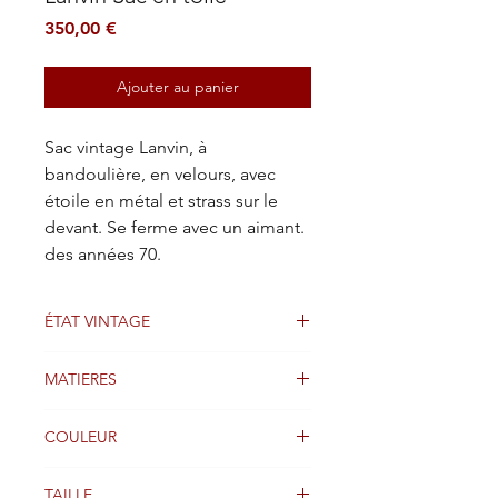
Prix
350,00 €
Ajouter au panier
Sac vintage Lanvin, à
bandoulière, en velours, avec
étoile en métal et strass sur le
devant. Se ferme avec un aimant.
des années 70.
ÉTAT VINTAGE
Bien
MATIERES
Toile et velours
COULEUR
Beige et marron
TAILLE