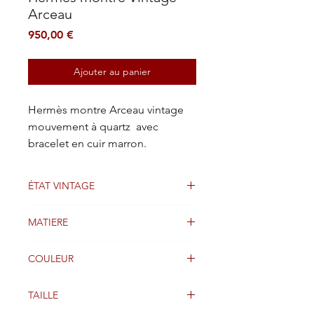
Arceau
Prix
950,00 €
Ajouter au panier
Hermès montre Arceau vintage
mouvement à quartz avec
bracelet en cuir marron.
ÉTAT VINTAGE
en bon état
MATIERE
Cuir
COULEUR
Marron et doré
TAILLE