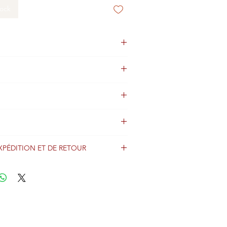
tock
XPÉDITION ET DE RETOUR
énéralement expédiés sous 2 jours après
iement et sont expédiés dans le monde
imo avec informations de suivi.
r nos frais d'expédition et de livraison.
etour pour des détails importants
ptions et les frais d'expédition.