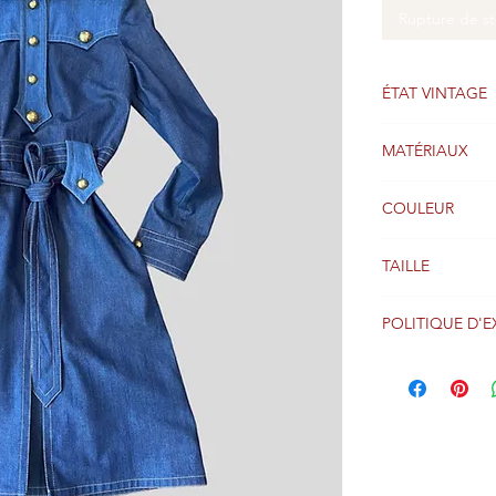
Rupture de s
ÉTAT VINTAGE
Bien
MATÉRIAUX
Coton
COULEUR
Bleu
TAILLE
38
POLITIQUE D'E
Les colis sont g
réception du pa
entier via Coliss
Veuillez consulte
Conditions de r
concernant les o