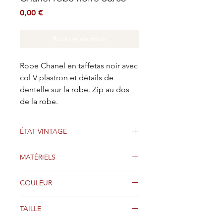
Prix
0,00 €
Rupture de stock
Robe Chanel en taffetas noir avec
col V plastron et détails de
dentelle sur la robe. Zip au dos
de la robe.
ÉTAT VINTAGE
Bon état
MATÉRIELS
Soie
COULEUR
Noir
TAILLE