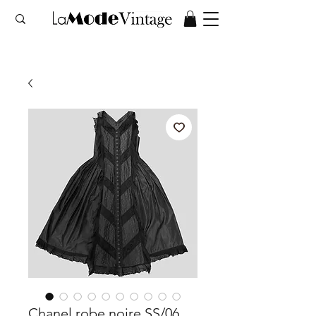
Chanel robe noire SS/06