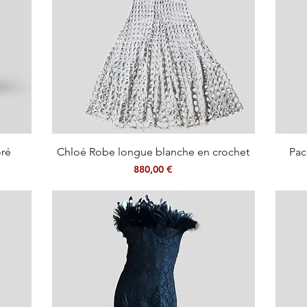
Aperçu rapide
ré
Chloé Robe longue blanche en crochet
Pac
Prix
880,00 €