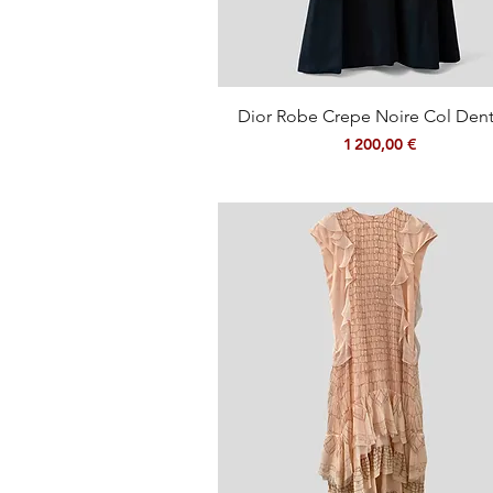
Aperçu rapide
Dior Robe Crepe Noire Col Dent
Prix
1 200,00 €