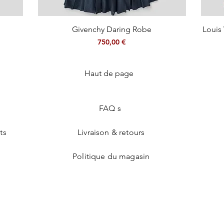
Aperçu rapide
Givenchy Daring Robe
Louis 
Prix
750,00 €
Haut de page
FAQ s
ts
Livraison & retours
Politique du magasin