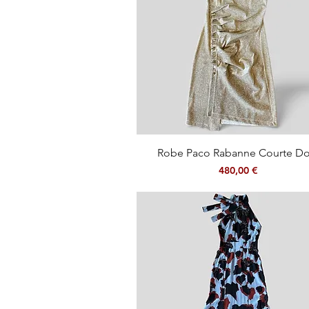
Aperçu rapide
Robe Paco Rabanne Courte Do
Prix
480,00 €