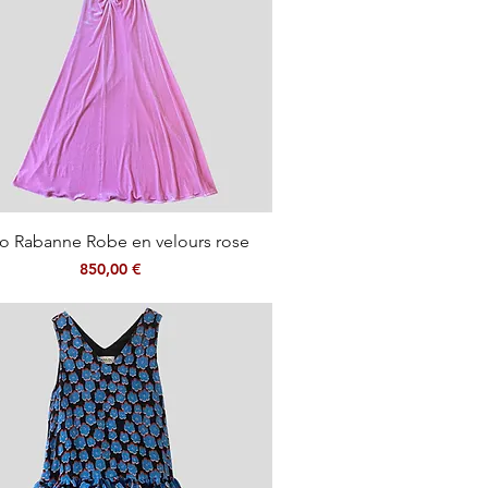
Aperçu rapide
o Rabanne Robe en velours rose
Prix
850,00 €