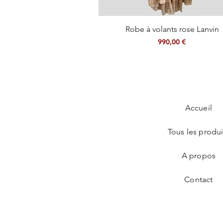
Aperçu rapide
Robe à volants rose Lanvin
Prix
990,00 €
Accueil
Tous les produi
A propos
Contact