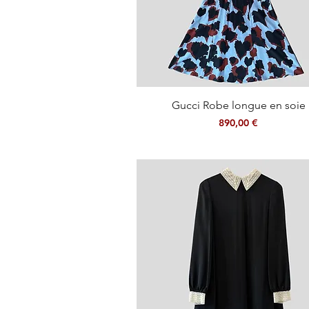
Aperçu rapide
Gucci Robe longue en soie
Prix
890,00 €