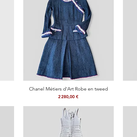
Aperçu rapide
Chanel Métiers d'Art Robe en tweed
Prix
2 280,00 €