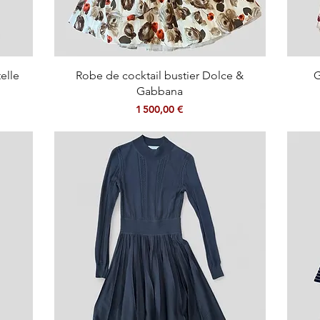
Aperçu rapide
elle
Robe de cocktail bustier Dolce &
G
Gabbana
Prix
1 500,00 €