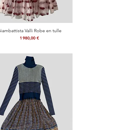
Aperçu rapide
iambattista Valli Robe en tulle
Prix
1 980,00 €