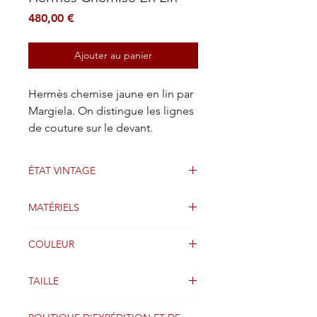
Prix
480,00 €
Ajouter au panier
Hermès chemise jaune en lin par
Margiela. On distingue les lignes
de couture sur le devant.
ÉTAT VINTAGE
Bien
MATÉRIELS
Lin
COULEUR
Jaune
TAILLE
38FR