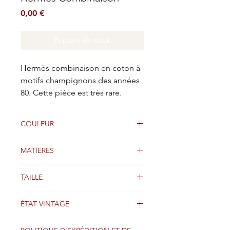
Prix
0,00 €
Rupture de stock
Hermès combinaison en coton à
motifs champignons des années
80. Cette pièce est très rare.
COULEUR
Beige
MATIERES
Jersey de coton
TAILLE
38 FR
ÉTAT VINTAGE
Bon état