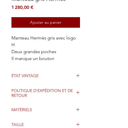
Prix
1 280,00 €
Ajouter au panier
Manteau Hermès gris avec logo
H
Deux grandes poches
Il manque un bouton
ÉTAT VINTAGE
Bien
POLITIQUE D'EXPÉDITION ET DE
RETOUR
Les colis sont généralement expédiés
MATÉRIELS
dans les 2 jours suivant la réception
du paiement et sont expédiés dans le
Soie et autres
monde entier via Colissimo avec
TAILLE