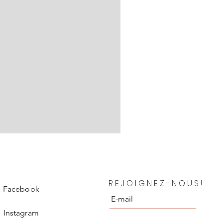
Chanel Blouse en soie Depar
REJOIGNEZ-NOUS!
Prix
850,00 €
Facebook
Instagram